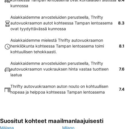
kunnossa
Asiakkaidemme arvosteluiden perusteella, Thrifty
autovuokraamon autot kohteessa Tampan lentoasema
8.3
ovat tyydyttävässä kunnossa
Asiakkaidemme mielestä Thrifty autovuokraamon
henkilökunta kohteessa Tampan lentoasema toimi
8.1
kohtuullisen tehokkaasti.
Asiakkaidemme arvosteluiden perusteella, Thrifty
autovuokraamon vuokrauksen hinta vastaa tuotteen
7.6
laatua
Thrifty autovuokraamon auton nouto on kohtuullisen
7.4
nopeaa ja helppoa kohteessa Tampan lentoasema
Suositut kohteet maailmanlaajuisesti
Málaga
Milano