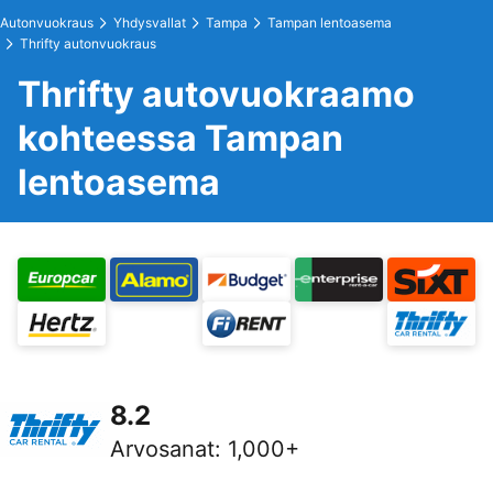
Autonvuokraus
Yhdysvallat
Tampa
Tampan lentoasema
Thrifty autonvuokraus
Thrifty autovuokraamo
kohteessa Tampan
lentoasema
8.2
Arvosanat
:
1,000+