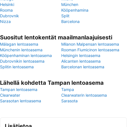
Helsinki
München
Rooma
Kööpenhamina
Dubrovnik
Split
Nizza
Barcelona
Suositut lentokentät maailmanlaajuisesti
Málagan lentoasema
Milanon Malpensan lentoasema
Münchenin lentoasema
Rooman Fiumicinon lentoasema
Kööpenhaminan lentoasema
Helsingin lentoasema
Dubrovnikin lentoasema
Alicanten lentoasema
Splitin lentoasema
Barcelonan lentoasema
Lähellä kohdetta Tampan lentoasema
Tampan lentoasema
Tampa
Clearwater
Clearwaterin lentoasema
Sarasotan lentoasema
Sarasota
Lisätietoa