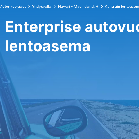
Autonvuokraus
Yhdysvallat
Hawaii - Maui Island, HI
Kahuluin lentoase
Enterprise autov
lentoasema