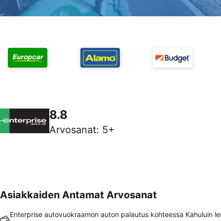
8.8
Arvosanat
:
5+
Asiakkaiden Antamat Arvosanat
Enterprise autovuokraamon auton palautus kohteessa Kahuluin l