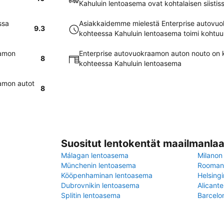
Kahuluin lentoasema ovat kohtalaisen siisti
ssa
Asiakkaidemme mielestä Enterprise autovu
9.3
kohteessa Kahuluin lentoasema toimi kohtuul
aamon
Enterprise autovuokraamon auton nouto on k
8
kohteessa Kahuluin lentoasema
amon autot
8
Suositut lentokentät maailmanlaa
Málagan lentoasema
Milanon
Münchenin lentoasema
Rooman 
Kööpenhaminan lentoasema
Helsing
Dubrovnikin lentoasema
Alicant
Splitin lentoasema
Barcelo