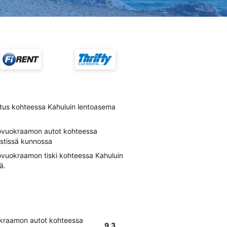
tus kohteessa Kahuluin lentoasema
tovuokraamon autot kohteessa
istissä kunnossa
ovuokraamon tiski kohteessa Kahuluin
ä.
okraamon autot kohteessa
9.3