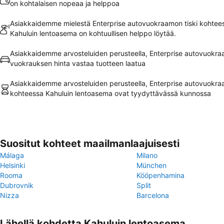
on kohtalaisen nopeaa ja helppoa
Asiakkaidemme mielestä Enterprise autovuokraamon tiski kohtee
Kahuluin lentoasema on kohtuullisen helppo löytää.
Asiakkaidemme arvosteluiden perusteella, Enterprise autovuokr
vuokrauksen hinta vastaa tuotteen laatua
Asiakkaidemme arvosteluiden perusteella, Enterprise autovuokra
kohteessa Kahuluin lentoasema ovat tyydyttävässä kunnossa
Suositut kohteet maailmanlaajuisesti
Málaga
Milano
Helsinki
München
Rooma
Kööpenhamina
Dubrovnik
Split
Nizza
Barcelona
Lähellä kohdetta Kahuluin lentoasema