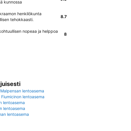
ssä kunnossa
okraamon henkilökunta
8.7
lisen tehokkaasti.
ohtuullisen nopeaa ja helppoa
8
juisesti
 Malpensan lentoasema
Fiumicinon lentoasema
in lentoasema
en lentoasema
nan lentoasema