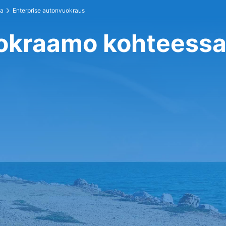
ma
Enterprise autonvuokraus
uokraamo kohteessa