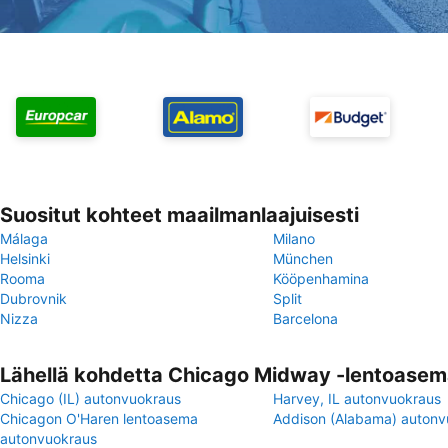
Suositut kohteet maailmanlaajuisesti
Málaga
Milano
Helsinki
München
Rooma
Kööpenhamina
Dubrovnik
Split
Nizza
Barcelona
Lähellä kohdetta Chicago Midway -lentoase
Chicago (IL) autonvuokraus
Harvey, IL autonvuokraus
Chicagon O'Haren lentoasema
Addison (Alabama) autonv
autonvuokraus