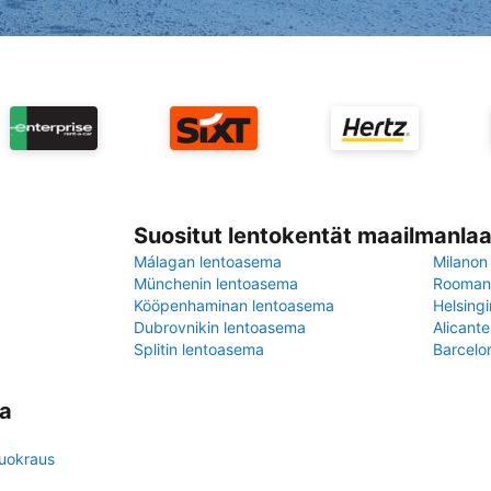
Suositut lentokentät maailmanlaa
Málagan lentoasema
Milanon
Münchenin lentoasema
Rooman 
Kööpenhaminan lentoasema
Helsing
Dubrovnikin lentoasema
Alicant
Splitin lentoasema
Barcelo
ma
uokraus