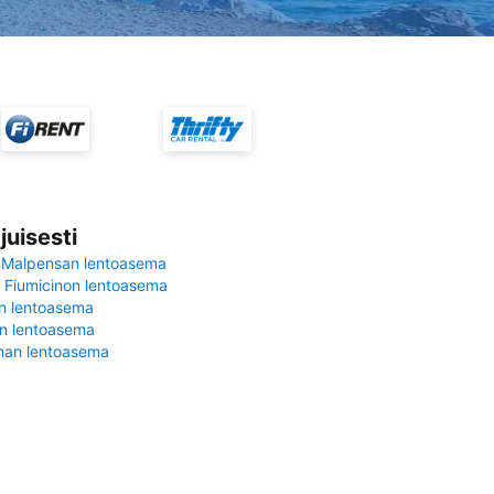
juisesti
 Malpensan lentoasema
Fiumicinon lentoasema
in lentoasema
en lentoasema
nan lentoasema