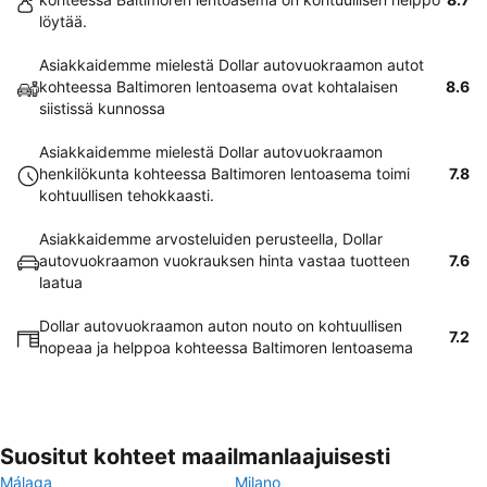
löytää.
Asiakkaidemme mielestä Dollar autovuokraamon autot
kohteessa Baltimoren lentoasema ovat kohtalaisen
8.6
siistissä kunnossa
Asiakkaidemme mielestä Dollar autovuokraamon
henkilökunta kohteessa Baltimoren lentoasema toimi
7.8
kohtuullisen tehokkaasti.
Asiakkaidemme arvosteluiden perusteella, Dollar
autovuokraamon vuokrauksen hinta vastaa tuotteen
7.6
laatua
Dollar autovuokraamon auton nouto on kohtuullisen
7.2
nopeaa ja helppoa kohteessa Baltimoren lentoasema
Suositut kohteet maailmanlaajuisesti
Málaga
Milano