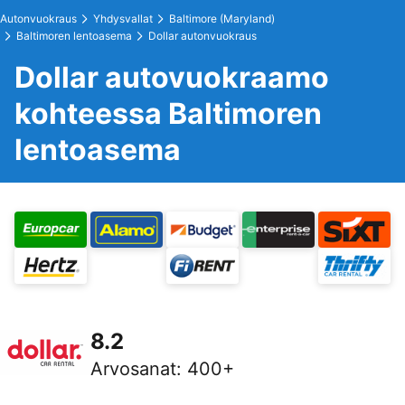
Autonvuokraus
Yhdysvallat
Baltimore (Maryland)
Baltimoren lentoasema
Dollar autonvuokraus
Dollar autovuokraamo
kohteessa Baltimoren
lentoasema
8.2
Arvosanat
:
400+