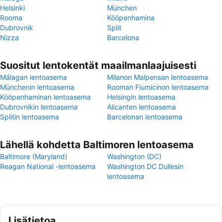
Helsinki
München
Rooma
Kööpenhamina
Dubrovnik
Split
Nizza
Barcelona
Suositut lentokentät maailmanlaajuisesti
Málagan lentoasema
Milanon Malpensan lentoasema
Münchenin lentoasema
Rooman Fiumicinon lentoasema
Kööpenhaminan lentoasema
Helsingin lentoasema
Dubrovnikin lentoasema
Alicanten lentoasema
Splitin lentoasema
Barcelonan lentoasema
Lähellä kohdetta Baltimoren lentoasema
Baltimore (Maryland)
Washington (DC)
Reagan National -lentoasema
Washington DC Dullesin
lentoasema
Lisätietoa