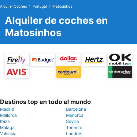
Alquiler Coches
Portugal
Matosinhos
Alquiler de coches en
Matosinhos
Destinos top en todo el mundo
Madrid
Barcelona
Mallorca
Menorca
Ibiza
Sevilla
Málaga
Tenerife
Valencia
Londres