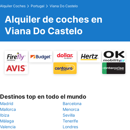
Alquiler Coches
Portugal
Viana Do Castelo
Alquiler de coches en
Viana Do Castelo
Destinos top en todo el mundo
Madrid
Barcelona
Mallorca
Menorca
Ibiza
Sevilla
Málaga
Tenerife
Valencia
Londres