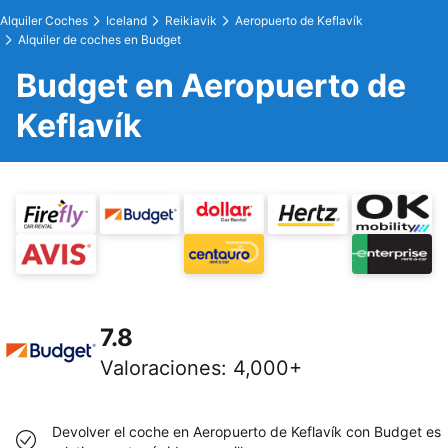
Alquiler Coches
Iceland
Reikiavik
Aeropuerto de Keflavík
Alquiler de coches en Budget
Budget en Aeropuerto de
Keflavík
7.8
Valoraciones
:
4,000+
Devolver el coche en Aeropuerto de Keflavík con Budget es