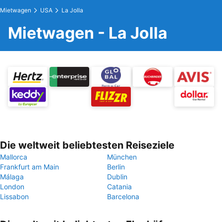
Mietwagen
USA
La Jolla
Mietwagen - La Jolla
Die weltweit beliebtesten Reiseziele
Mallorca
München
Frankfurt am Main
Berlin
Málaga
Dublin
London
Catania
Lissabon
Barcelona