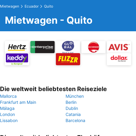
Mietwagen
Ecuador
Quito
Mietwagen - Quito
Die weltweit beliebtesten Reiseziele
Mallorca
München
Frankfurt am Main
Berlin
Málaga
Dublin
London
Catania
Lissabon
Barcelona