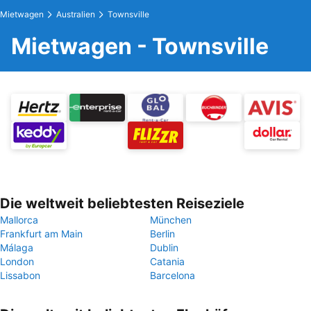
Mietwagen
Australien
Townsville
Mietwagen - Townsville
Die weltweit beliebtesten Reiseziele
Mallorca
München
Frankfurt am Main
Berlin
Málaga
Dublin
London
Catania
Lissabon
Barcelona