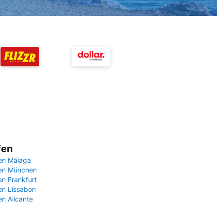
fen
en Málaga
fen München
en Frankfurt
en Lissabon
en Alicante