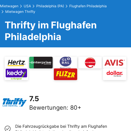
Mietwagen
USA
Philadelphia (PA)
Flughafen Philadelphia
Mietwagen Thrifty
Thrifty im Flughafen
Philadelphia
7.5
Bewertungen
:
80+
Die Fahrzeugrückgabe bei Thrifty am Flughafen