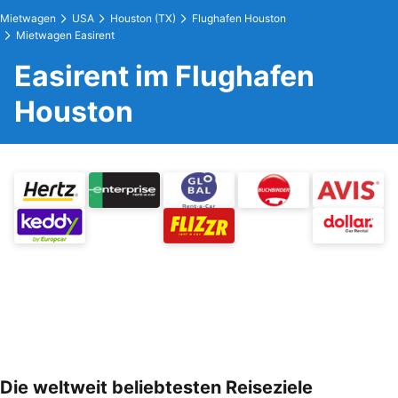
Mietwagen
USA
Houston (TX)
Flughafen Houston
Mietwagen Easirent
Easirent im Flughafen
Houston
Die weltweit beliebtesten Reiseziele