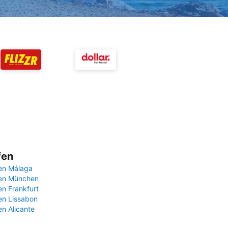
fen
en Málaga
fen München
en Frankfurt
en Lissabon
en Alicante