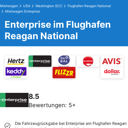
Mietwagen
USA
Washington (DC)
Flughafen Reagan National
Mietwagen Enterprise
Enterprise im Flughafen
Reagan National
8.5
Bewertungen
:
5+
Die Fahrzeugrückgabe bei Enterprise am Flughafen Reagan