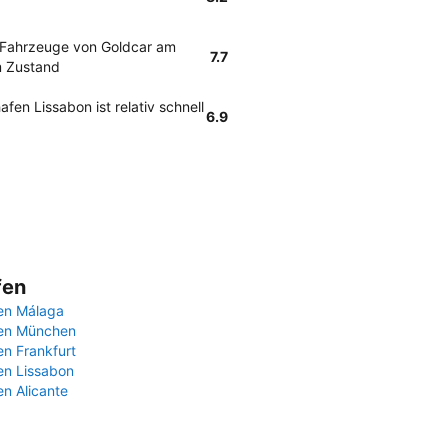
 Fahrzeuge von Goldcar am
7.7
m Zustand
en Lissabon ist relativ schnell
6.9
fen
en Málaga
fen München
en Frankfurt
en Lissabon
en Alicante