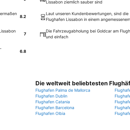
Lissabon ziemlich sauber sind
igermaßen
Laut unseren Kundenbewertungen, sind die
8.2
Flughafen Lissabon in einem angemessene
Lissabon
Die Fahrzeugabholung bei Goldcar am Flughaf
7
und einfach
-
6.8
Die weltweit beliebtesten Flughä
Flughafen Palma de Mallorca
Flughaf
Flughafen Dublin
Flugha
Flughafen Catania
Flughaf
Flughafen Barcelona
Flughaf
Flughafen Olbia
Flughaf