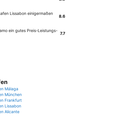
afen Lissabon einigermaßen
8.6
amo ein gutes Preis-Leistungs-
7.7
fen
en Málaga
fen München
en Frankfurt
en Lissabon
en Alicante