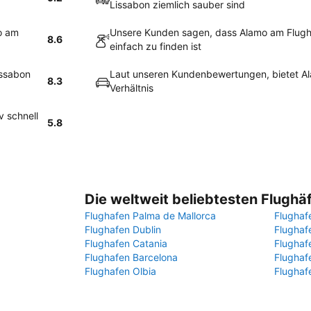
Lissabon ziemlich sauber sind
o am
Unsere Kunden sagen, dass Alamo am Flugh
8.6
einfach zu finden ist
issabon
Laut unseren Kundenbewertungen, bietet Al
8.3
Verhältnis
v schnell
5.8
Die weltweit beliebtesten Flughä
Flughafen Palma de Mallorca
Flughaf
Flughafen Dublin
Flugha
Flughafen Catania
Flughaf
Flughafen Barcelona
Flughaf
Flughafen Olbia
Flughaf