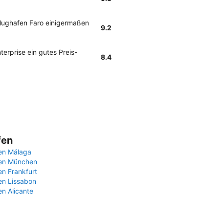
lughafen Faro einigermaßen
9.2
erprise ein gutes Preis-
8.4
fen
en Málaga
fen München
en Frankfurt
en Lissabon
en Alicante