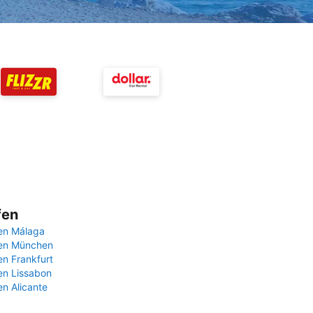
fen
en Málaga
fen München
en Frankfurt
en Lissabon
en Alicante