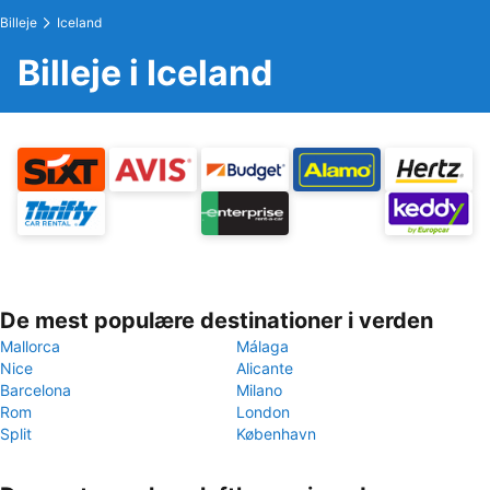
Billeje
Iceland
Billeje i Iceland
De mest populære destinationer i verden
Mallorca
Málaga
Nice
Alicante
Barcelona
Milano
Rom
London
Split
København