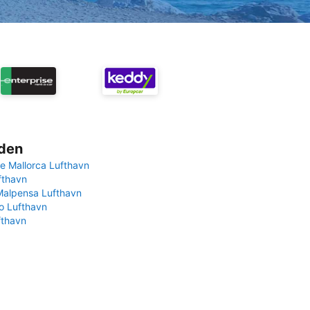
rden
e Mallorca Lufthavn
fthavn
Malpensa Lufthavn
 Lufthavn
fthavn