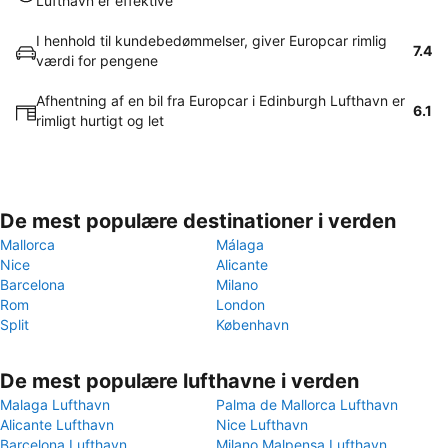
Lufthavn er effektive
I henhold til kundebedømmelser, giver Europcar rimlig
7.4
værdi for pengene
Afhentning af en bil fra Europcar i Edinburgh Lufthavn er
6.1
rimligt hurtigt og let
De mest populære destinationer i verden
Mallorca
Málaga
Nice
Alicante
Barcelona
Milano
Rom
London
Split
København
De mest populære lufthavne i verden
Malaga Lufthavn
Palma de Mallorca Lufthavn
Alicante Lufthavn
Nice Lufthavn
Barcelona Lufthavn
Milano Malpensa Lufthavn