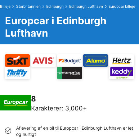
Billeje
Storbritannien
Edinburgh
Edinburgh Lufthavn
Europcar billeje
Europcar i Edinburgh
Lufthavn
8
Karakterer
:
3,000+
Aflevering af en bil til Europcar i Edinburgh Lufthavn er let
og hurtigt