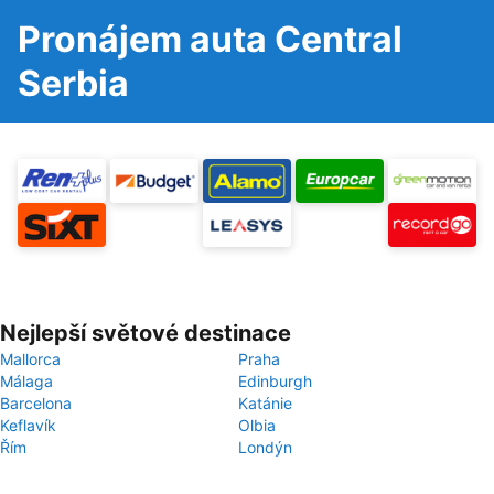
Pronájem auta Central
Serbia
Nejlepší světové destinace
Mallorca
Praha
Málaga
Edinburgh
Barcelona
Katánie
Keflavík
Olbia
Řím
Londýn