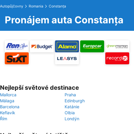
Autopůjčovny
Romania
Constanța
Pronájem auta Constanța
Nejlepší světové destinace
Mallorca
Praha
Málaga
Edinburgh
Barcelona
Katánie
Keflavík
Olbia
Řím
Londýn