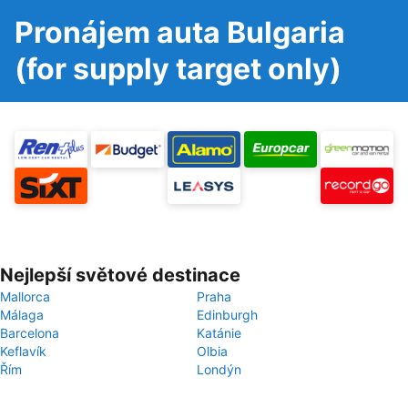
Pronájem auta Bulgaria
(for supply target only)
Nejlepší světové destinace
Mallorca
Praha
Málaga
Edinburgh
Barcelona
Katánie
Keflavík
Olbia
Řím
Londýn