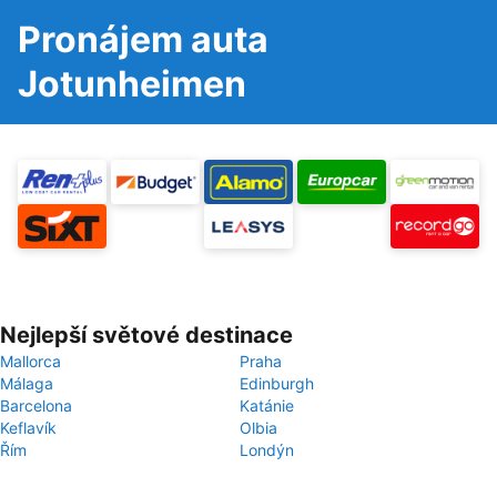
Pronájem auta
Jotunheimen
Nejlepší světové destinace
Mallorca
Praha
Málaga
Edinburgh
Barcelona
Katánie
Keflavík
Olbia
Řím
Londýn