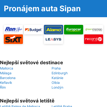
Pronájem auta Sipan
Nejlepší světové destinace
Mallorca
Praha
Málaga
Edinburgh
Barcelona
Katánie
Keflavík
Olbia
Řím
Londýn
Nejlepší světová letiště
Letiště Palma de Mallorca
Letiště Praha