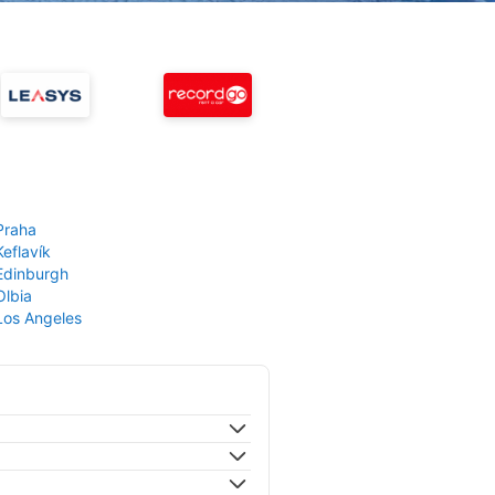
Praha
Keflavík
 Edinburgh
Olbia
 Los Angeles