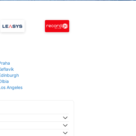
Praha
Keflavík
 Edinburgh
Olbia
 Los Angeles