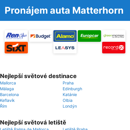
Pronájem auta Matterhorn
Nejlepší světové destinace
Mallorca
Praha
Málaga
Edinburgh
Barcelona
Katánie
Keflavík
Olbia
Řím
Londýn
Nejlepší světová letiště
Letiště Palma de Mallorca
Letiště Praha