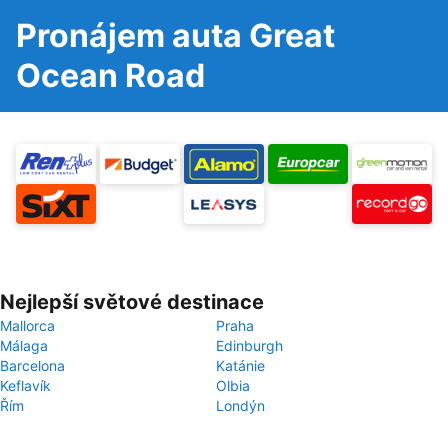
Pronájem auta Great
Ocean Road
Nejlepší světové destinace
Mallorca
Praha
Málaga
Edinburgh
Barcelona
Katánie
Keflavík
Olbia
Řím
Londýn