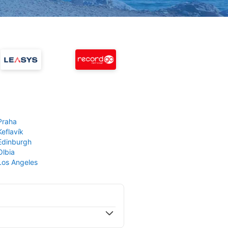
Praha
Keflavík
 Edinburgh
Olbia
 Los Angeles