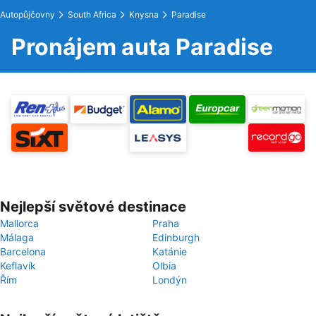
Autopůjčovny
South Africa
Knysna
Paradise
Pronájem auta Paradise
Nejlepší světové destinace
Mallorca
Praha
Málaga
Edinburgh
Barcelona
Katánie
Keflavík
Olbia
Řím
Londýn