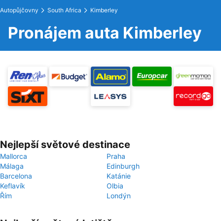
Autopůjčovny
South Africa
Kimberley
Pronájem auta Kimberley
Nejlepší světové destinace
Mallorca
Praha
Málaga
Edinburgh
Barcelona
Katánie
Keflavík
Olbia
Řím
Londýn