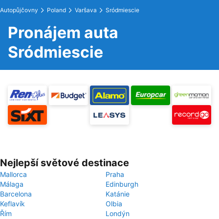
Autopůjčovny
Poland
Varšava
Sródmiescie
Pronájem auta
Sródmiescie
Nejlepší světové destinace
Mallorca
Praha
Málaga
Edinburgh
Barcelona
Katánie
Keflavík
Olbia
Řím
Londýn