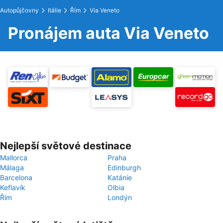
Autopůjčovny
Itálie
Řím
Via Veneto
Pronájem auta Via Veneto
Nejlepší světové destinace
Mallorca
Praha
Málaga
Edinburgh
Barcelona
Katánie
Keflavík
Olbia
Řím
Londýn