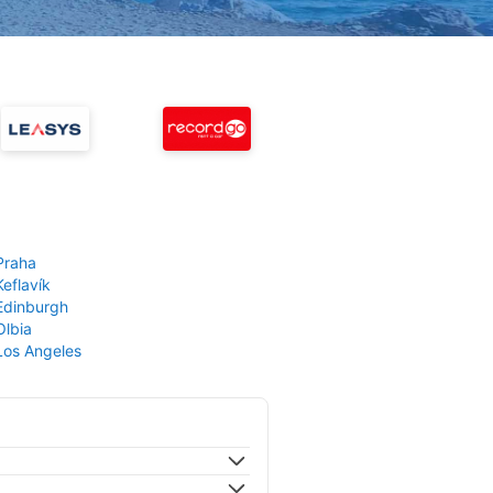
Praha
Keflavík
 Edinburgh
Olbia
 Los Angeles