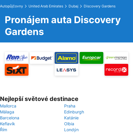
Autopůjčovny
United Arab Emirates
Dubaj
Discovery Gardens
Pronájem auta Discovery
Gardens
Nejlepší světové destinace
Mallorca
Praha
Málaga
Edinburgh
Barcelona
Katánie
Keflavík
Olbia
Řím
Londýn