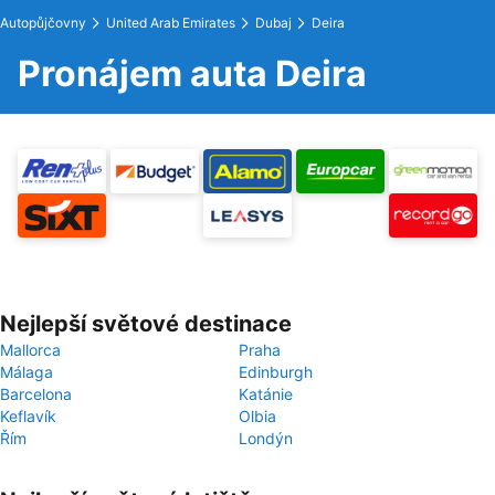
Autopůjčovny
United Arab Emirates
Dubaj
Deira
Pronájem auta Deira
Nejlepší světové destinace
Mallorca
Praha
Málaga
Edinburgh
Barcelona
Katánie
Keflavík
Olbia
Řím
Londýn