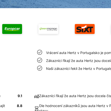
Vrácení auta Hertz v Portugalsko je po
Zákazníci říkají že auta Hertz jsou doce
Naši zákazníci řekli že Hertz v Portuga
é
9.1
Zákazníci říkají že auta Hertz jsou docela či
ajít
8.8
Dle hodnocení zákazníků jsou auta Hertz v 
stavu