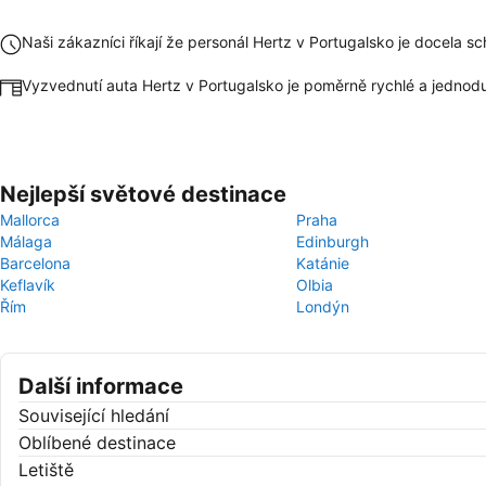
Naši zákazníci říkají že personál Hertz v Portugalsko je docela s
Vyzvednutí auta Hertz v Portugalsko je poměrně rychlé a jednod
Nejlepší světové destinace
Mallorca
Praha
Málaga
Edinburgh
Barcelona
Katánie
Keflavík
Olbia
Řím
Londýn
Další informace
Související hledání
Oblíbené destinace
Letiště