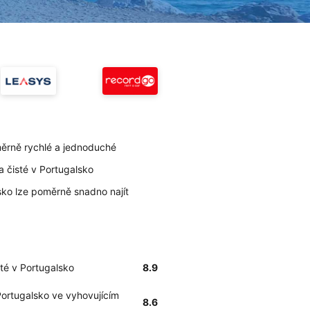
měrně rychlé a jednoduché
la čisté v Portugalsko
lsko lze poměrně snadno najít
sté v Portugalsko
8.9
Portugalsko ve vyhovujícím
8.6