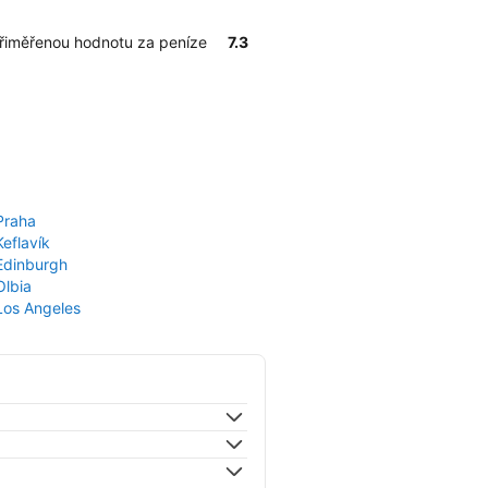
přiměřenou hodnotu za peníze
7.3
Praha
Keflavík
 Edinburgh
Olbia
 Los Angeles