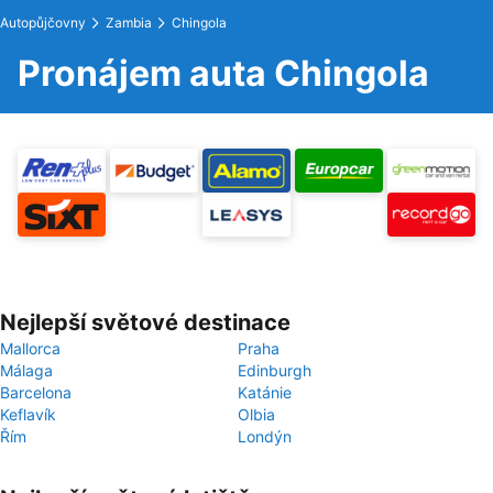
Autopůjčovny
Zambia
Chingola
Pronájem auta Chingola
Nejlepší světové destinace
Mallorca
Praha
Málaga
Edinburgh
Barcelona
Katánie
Keflavík
Olbia
Řím
Londýn