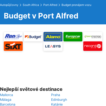
Autopůjčovny
South Africa
Port Alfred
Budget pronájem vozu
Budget v Port Alfred
Nejlepší světové destinace
Mallorca
Praha
Málaga
Edinburgh
Barcelona
Katánie