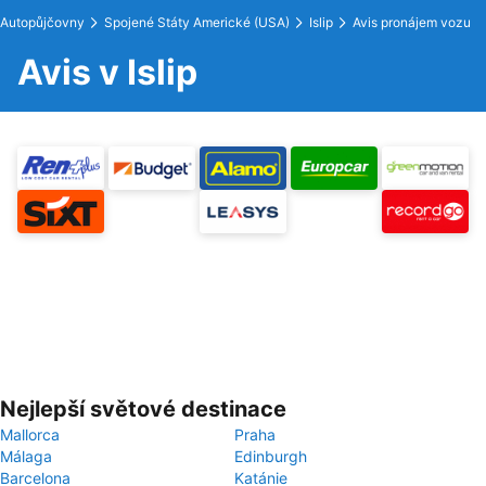
Autopůjčovny
Spojené Státy Americké (USA)
Islip
Avis pronájem vozu
Avis v Islip
Nejlepší světové destinace
Mallorca
Praha
Málaga
Edinburgh
Barcelona
Katánie