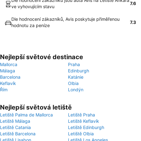
Dle hodnocení zákazníků jsou auta Avis na Letiště Ankara
7.6
ve vyhovujícím stavu
Dle hodnocení zákazníků, Avis poskytuje přiměřenou
7.3
hodnotu za peníze
Nejlepší světové destinace
Mallorca
Praha
Málaga
Edinburgh
Barcelona
Katánie
Keflavík
Olbia
Řím
Londýn
Nejlepší světová letiště
Letiště Palma de Mallorca
Letiště Praha
Letiště Málaga
Letiště Keflavík
Letiště Catania
Letiště Edinburgh
Letiště Barcelona
Letiště Olbia
Letiště Lisabon
Letiště Los Angeles