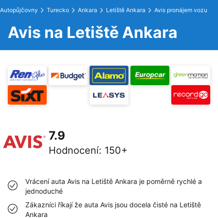
Autopůjčovny
Turecko
Ankara
Letiště Ankara
Avis pronájem vozu
Avis na Letiště Ankara
7.9
Hodnocení
:
150+
Vrácení auta Avis na Letiště Ankara je poměrně rychlé a
jednoduché
Zákazníci říkají že auta Avis jsou docela čisté na Letiště
Ankara