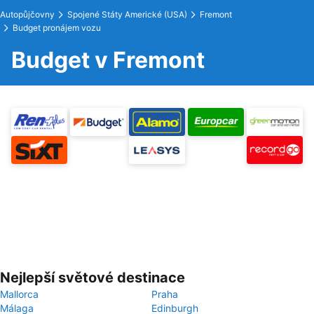
Autopůjčovny
Spojené Státy Americké (USA)
Fremont
Budget pronájem vozu
Budget v Fremont
Nejlepší světové destinace
Mallorca
Praha
Málaga
Edinburgh