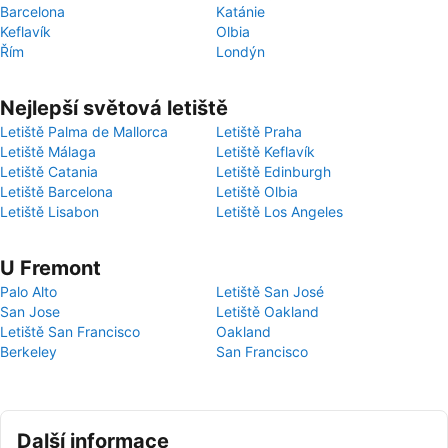
Barcelona
Katánie
Keflavík
Olbia
Řím
Londýn
Nejlepší světová letiště
Letiště Palma de Mallorca
Letiště Praha
Letiště Málaga
Letiště Keflavík
Letiště Catania
Letiště Edinburgh
Letiště Barcelona
Letiště Olbia
Letiště Lisabon
Letiště Los Angeles
U Fremont
Palo Alto
Letiště San José
San Jose
Letiště Oakland
Letiště San Francisco
Oakland
Berkeley
San Francisco
Další informace