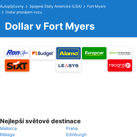
Autopůjčovny
Spojené Státy Americké (USA)
Fort Myers
Dollar pronájem vozu
Dollar v Fort Myers
Nejlepší světové destinace
Mallorca
Praha
Málaga
Edinburgh