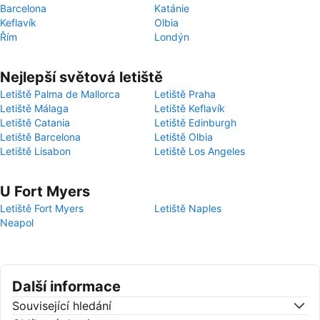
Barcelona
Katánie
Keflavík
Olbia
Řím
Londýn
Nejlepší světová letiště
Letiště Palma de Mallorca
Letiště Praha
Letiště Málaga
Letiště Keflavík
Letiště Catania
Letiště Edinburgh
Letiště Barcelona
Letiště Olbia
Letiště Lisabon
Letiště Los Angeles
U Fort Myers
Letiště Fort Myers
Letiště Naples
Neapol
Další informace
Související hledání