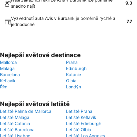
9.3
snadno najít
Vyzvednutí auta Avis v Burbank je poměrně rychlé a
7.7
jednoduché
Nejlepší světové destinace
Mallorca
Praha
Málaga
Edinburgh
Barcelona
Katánie
Keflavík
Olbia
Řím
Londýn
Nejlepší světová letiště
Letiště Palma de Mallorca
Letiště Praha
Letiště Málaga
Letiště Keflavík
Letiště Catania
Letiště Edinburgh
Letiště Barcelona
Letiště Olbia
Letiště Lisabon
Letiště Los Angeles