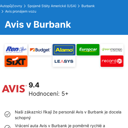
Autopůjčovny
Spojené Státy Americké (USA)
Burbank
Avis pronájem vozu
Avis v Burbank
9.4
Hodnocení
:
5+
Naši zákazníci říkají že personál Avis v Burbank je docela
schopný
Vrácení auta Avis v Burbank je poměrně rychlé a