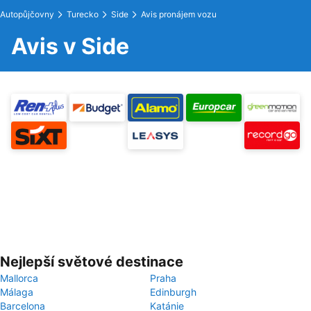
Autopůjčovny
Turecko
Side
Avis pronájem vozu
Avis v Side
Nejlepší světové destinace
Mallorca
Praha
Málaga
Edinburgh
Barcelona
Katánie