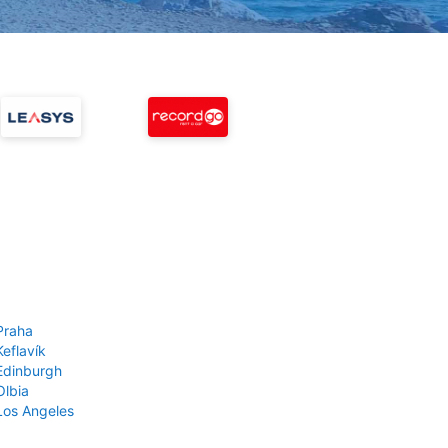
Praha
Keflavík
 Edinburgh
Olbia
 Los Angeles