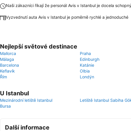
Naši zákazníci říkají že personál Avis v Istanbul je docela schopn
Vyzvednutí auta Avis v Istanbul je poměrně rychlé a jednoduché
Nejlepší světové destinace
Mallorca
Praha
Málaga
Edinburgh
Barcelona
Katánie
Keflavík
Olbia
Řím
Londýn
U Istanbul
Mezinárodní letiště Istanbul
Letiště Istanbul Sabiha G
Bursa
Další informace