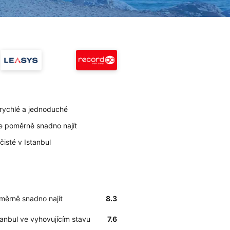
 rychlé a jednoduché
lze poměrně snadno najít
čisté v Istanbul
oměrně snadno najít
8.3
tanbul ve vyhovujícím stavu
7.6