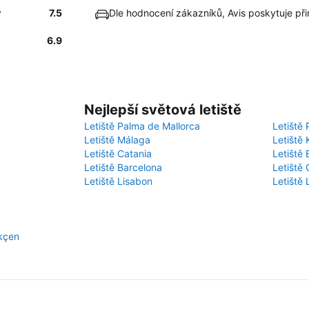
ý
7.5
Dle hodnocení zákazníků, Avis poskytuje p
6.9
Nejlepší světová letiště
Letiště Palma de Mallorca
Letiště 
Letiště Málaga
Letiště 
Letiště Catania
Letiště
Letiště Barcelona
Letiště 
Letiště Lisabon
Letiště
ökçen