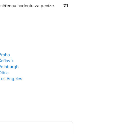
řiměřenou hodnotu za peníze
7.1
Praha
Keflavík
 Edinburgh
Olbia
 Los Angeles